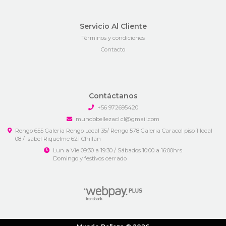
Servicio Al Cliente
Términos y condiciones
Contacto
Contáctanos
+56 972695420
mundobellezacl.cl@gmail.com
Rengo 655 Galería Rengo Local 35/ Rengo 578 Galeria Caracol piso 1 local
08 / Isabel Riquelme 621 Chillán
Lun a Vie 09:30 a 19:30 / Sábados 10:00 a 16:00hrs
Domingo y festivos cerrado