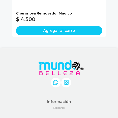
Cherimoya Removedor Magico
LI
$ 4.500
$
Agregar al carro
Información
Nosotros