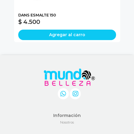
DANS ESMALTE 150
MO
$ 4.500
$
Agregar al carro
Información
Nosotros