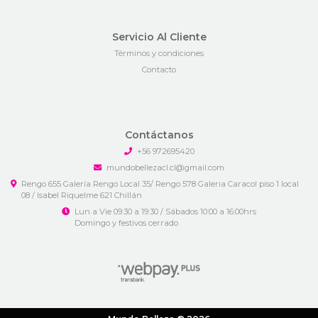
Servicio Al Cliente
Términos y condiciones
Contacto
Contáctanos
+56 972695420
mundobellezacl.cl@gmail.com
Rengo 655 Galería Rengo Local 35/ Rengo 578 Galeria Caracol piso 1 local
08 / Isabel Riquelme 621 Chillán
Lun a Vie 09:30 a 19:30 / Sábados 10:00 a 16:00hrs
Domingo y festivos cerrado