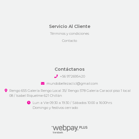
Servicio Al Cliente
Términos y condiciones
Contacto
Contáctanos
+56 972695420
mundobellezacl.cl@gmail.com
Rengo 655 Galería Rengo Local 35/ Rengo 578 Galeria Caracol piso 1 local
08 / Isabel Riquelme 621 Chillán
Lun a Vie 09:30 a 19:30 / Sábados 10:00 a 16:00hrs
Domingo y festivos cerrado