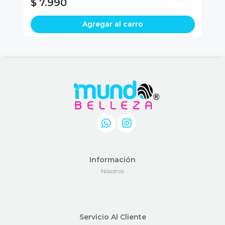
$ 7.990
$
Agregar al carro
Información
Nosotros
Servicio Al Cliente