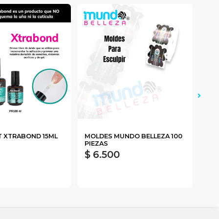
T XTRABOND 15ML
MOLDES MUNDO BELLEZA 100
DAN
PIEZAS
$ 6.500
$ 