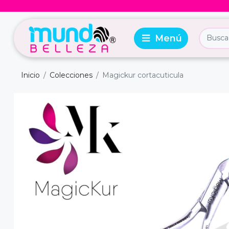
Inicio
Colecciones
Magickur cortacuticula