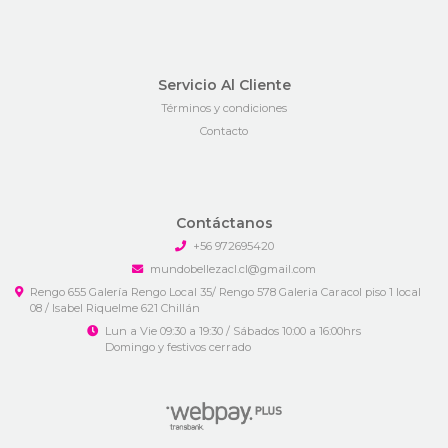
Servicio Al Cliente
Términos y condiciones
Contacto
Contáctanos
+56 972695420
mundobellezacl.cl@gmail.com
Rengo 655 Galería Rengo Local 35/ Rengo 578 Galeria Caracol piso 1 local
08 / Isabel Riquelme 621 Chillán
Lun a Vie 09:30 a 19:30 / Sábados 10:00 a 16:00hrs
Domingo y festivos cerrado