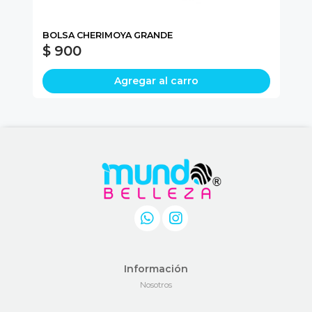
BOLSA CHERIMOYA GRANDE
PA
$ 900
$
Agregar al carro
Información
Nosotros