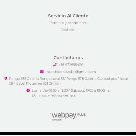
Servicio Al Cliente
Términos y condiciones
Contacto
Contáctanos
+56 972695420
mundobellezacl.cl@gmail.com
Rengo 655 Galería Rengo Local 35/ Rengo 578 Galeria Caracol piso 1 local
08 / Isabel Riquelme 621 Chillán
Lun a Vie 09:30 a 19:30 / Sábados 10:00 a 16:00hrs
Domingo y festivos cerrado