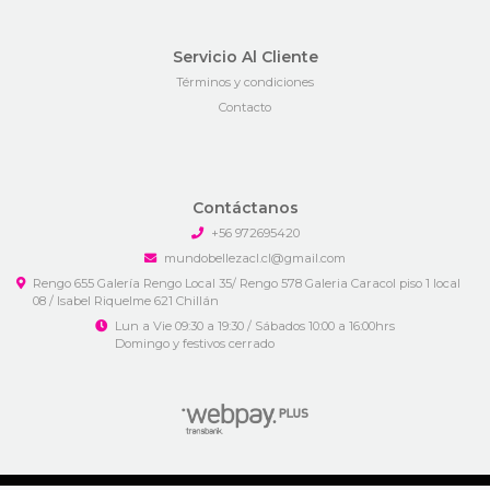
Servicio Al Cliente
Términos y condiciones
Contacto
Contáctanos
+56 972695420
mundobellezacl.cl@gmail.com
Rengo 655 Galería Rengo Local 35/ Rengo 578 Galeria Caracol piso 1 local
08 / Isabel Riquelme 621 Chillán
Lun a Vie 09:30 a 19:30 / Sábados 10:00 a 16:00hrs
Domingo y festivos cerrado