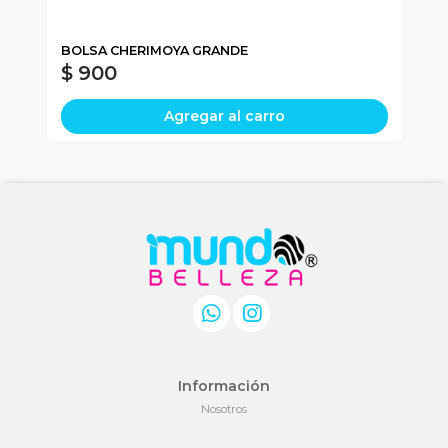
BOLSA CHERIMOYA GRANDE
PA
$ 900
$
Agregar al carro
Información
Nosotros