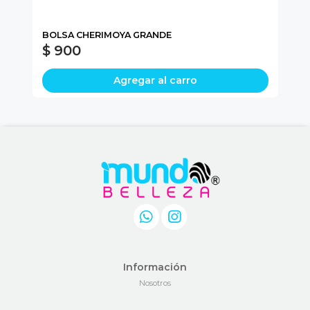
BOLSA CHERIMOYA GRANDE
PA
$ 900
$
Agregar al carro
Información
Nosotros