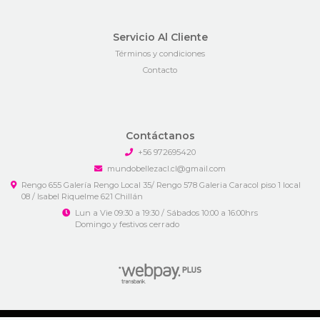
Servicio Al Cliente
Términos y condiciones
Contacto
Contáctanos
+56 972695420
mundobellezacl.cl@gmail.com
Rengo 655 Galería Rengo Local 35/ Rengo 578 Galeria Caracol piso 1 local
08 / Isabel Riquelme 621 Chillán
Lun a Vie 09:30 a 19:30 / Sábados 10:00 a 16:00hrs
Domingo y festivos cerrado