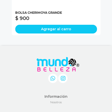
BOLSA CHERIMOYA GRANDE
PA
$ 900
$
Agregar al carro
Información
Nosotros