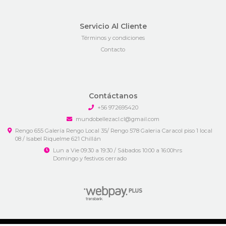
Servicio Al Cliente
Términos y condiciones
Contacto
Contáctanos
+56 972695420
mundobellezacl.cl@gmail.com
Rengo 655 Galería Rengo Local 35/ Rengo 578 Galeria Caracol piso 1 local
08 / Isabel Riquelme 621 Chillán
Lun a Vie 09:30 a 19:30 / Sábados 10:00 a 16:00hrs
Domingo y festivos cerrado