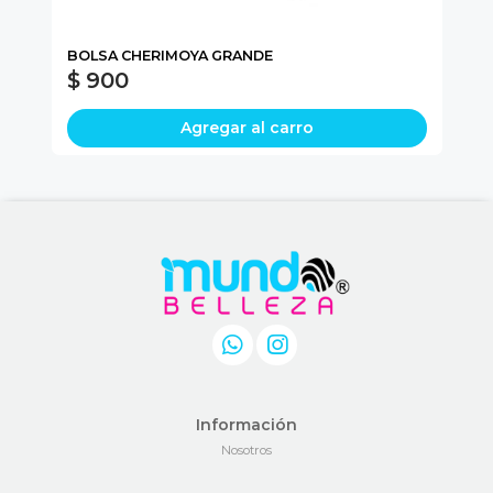
BOLSA CHERIMOYA GRANDE
PA
$ 900
$
Agregar al carro
Información
Nosotros