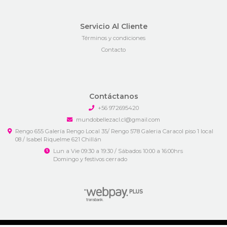
Servicio Al Cliente
Términos y condiciones
Contacto
Contáctanos
+56 972695420
mundobellezacl.cl@gmail.com
Rengo 655 Galería Rengo Local 35/ Rengo 578 Galeria Caracol piso 1 local
08 / Isabel Riquelme 621 Chillán
Lun a Vie 09:30 a 19:30 / Sábados 10:00 a 16:00hrs
Domingo y festivos cerrado