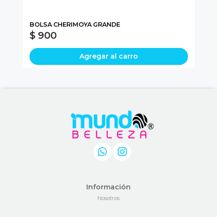
BOLSA CHERIMOYA GRANDE
PA
$ 900
$
Agregar al carro
Información
Nosotros