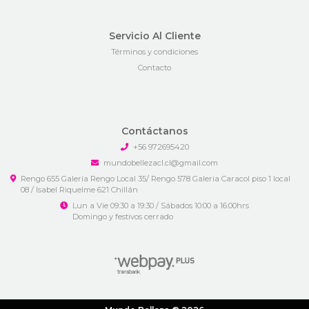
Servicio Al Cliente
Términos y condiciones
Contacto
Contáctanos
+56 972695420
mundobellezacl.cl@gmail.com
Rengo 655 Galería Rengo Local 35/ Rengo 578 Galeria Caracol piso 1 local
08 / Isabel Riquelme 621 Chillán
Lun a Vie 09:30 a 19:30 / Sábados 10:00 a 16:00hrs
Domingo y festivos cerrado