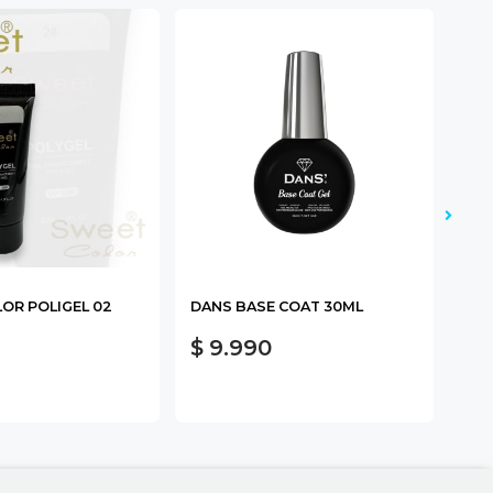
OR POLIGEL 02
DANS BASE COAT 30ML
DAN
$ 9.990
$ 