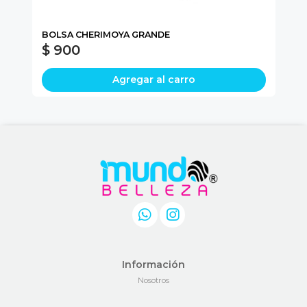
BOLSA CHERIMOYA GRANDE
PA
$ 900
$
Agregar al carro
Información
Nosotros