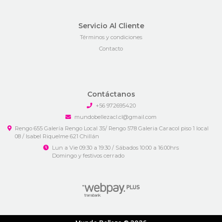
Servicio Al Cliente
Términos y condiciones
Contacto
Contáctanos
+56 972695420
mundobellezacl.cl@gmail.com
Rengo 655 Galería Rengo Local 35/ Rengo 578 Galeria Caracol piso 1 local
08 / Isabel Riquelme 621 Chillán
Lun a Vie 09:30 a 19:30 / Sábados 10:00 a 16:00hrs
Domingo y festivos cerrado