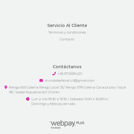
Servicio Al Cliente
Términos y condiciones
Contacto
Contáctanos
+56 972695420
mundobellezacl.cl@gmail.com
Rengo 655 Galería Rengo Local 35/ Rengo 578 Galeria Caracol piso 1 local
08 / Isabel Riquelme 621 Chillán
Lun a Vie 09:30 a 19:30 / Sábados 10:00 a 16:00hrs
Domingo y festivos cerrado