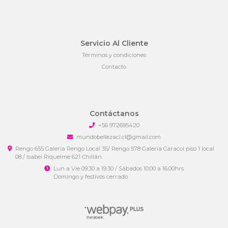
Servicio Al Cliente
Términos y condiciones
Contacto
Contáctanos
+56 972695420
mundobellezacl.cl@gmail.com
Rengo 655 Galería Rengo Local 35/ Rengo 578 Galeria Caracol piso 1 local
08 / Isabel Riquelme 621 Chillán
Lun a Vie 09:30 a 19:30 / Sábados 10:00 a 16:00hrs
Domingo y festivos cerrado