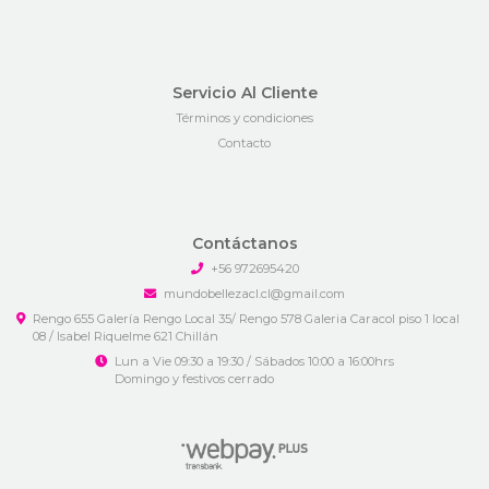
Servicio Al Cliente
Términos y condiciones
Contacto
Contáctanos
+56 972695420
mundobellezacl.cl@gmail.com
Rengo 655 Galería Rengo Local 35/ Rengo 578 Galeria Caracol piso 1 local
08 / Isabel Riquelme 621 Chillán
Lun a Vie 09:30 a 19:30 / Sábados 10:00 a 16:00hrs
Domingo y festivos cerrado