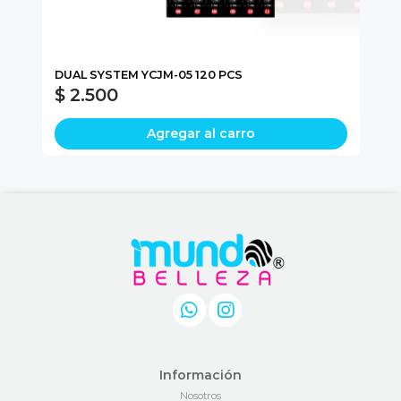
L
DUAL SYSTEM YCJM-05 120 PCS
NA
$ 2.500
$
Agregar al carro
Información
Nosotros