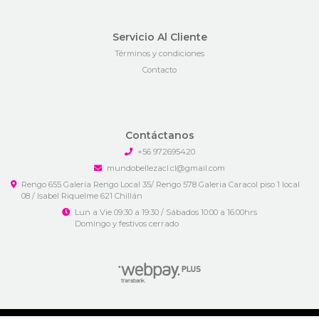
Servicio Al Cliente
Términos y condiciones
Contacto
Contáctanos
+56 972695420
mundobellezacl.cl@gmail.com
Rengo 655 Galería Rengo Local 35/ Rengo 578 Galeria Caracol piso 1 local
08 / Isabel Riquelme 621 Chillán
Lun a Vie 09:30 a 19:30 / Sábados 10:00 a 16:00hrs
Domingo y festivos cerrado