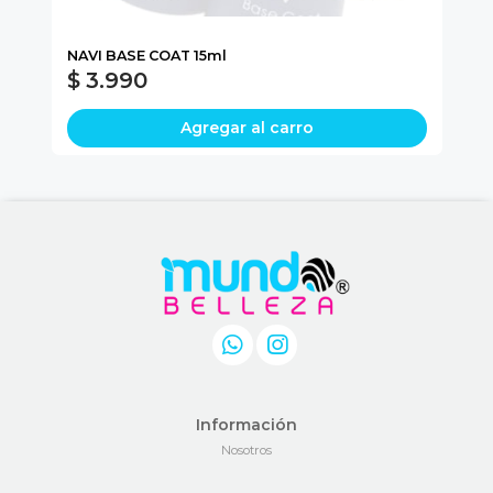
L
NAVI BASE COAT 15ml
DA
$ 3.990
$
Agregar al carro
Información
Nosotros