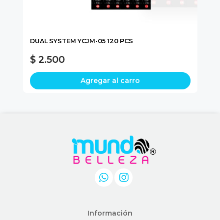
DUAL SYSTEM YCJM-05 120 PCS
DA
$ 2.500
$
Agregar al carro
Información