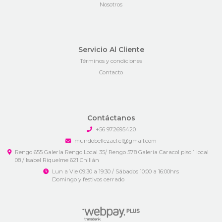
Nosotros
Servicio Al Cliente
Términos y condiciones
Contacto
Contáctanos
+56 972695420
mundobellezacl.cl@gmail.com
Rengo 655 Galería Rengo Local 35/ Rengo 578 Galeria Caracol piso 1 local
08 / Isabel Riquelme 621 Chillán
Lun a Vie 09:30 a 19:30 / Sábados 10:00 a 16:00hrs
Domingo y festivos cerrado