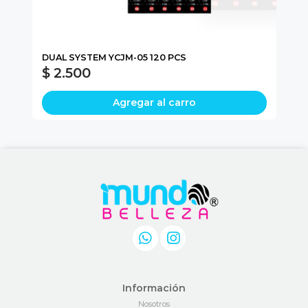
L
DUAL SYSTEM YCJM-05 120 PCS
NA
$ 2.500
$
Agregar al carro
Información
Nosotros