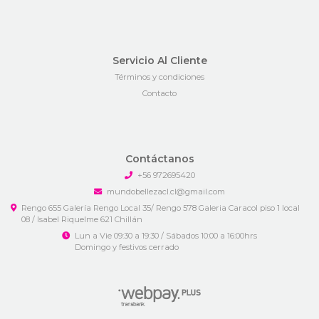
Servicio Al Cliente
Términos y condiciones
Contacto
Contáctanos
+56 972695420
mundobellezacl.cl@gmail.com
Rengo 655 Galería Rengo Local 35/ Rengo 578 Galeria Caracol piso 1 local
08 / Isabel Riquelme 621 Chillán
Lun a Vie 09:30 a 19:30 / Sábados 10:00 a 16:00hrs
Domingo y festivos cerrado