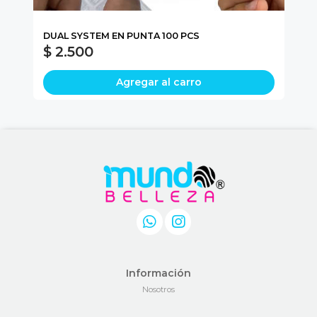
L
DUAL SYSTEM EN PUNTA 100 PCS
NA
$ 2.500
$
Agregar al carro
Información
Nosotros