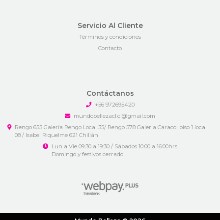
Servicio Al Cliente
Términos y condiciones
Contacto
Contáctanos
+56 972695420
mundobellezacl.cl@gmail.com
Rengo 655 Galería Rengo Local 35/ Rengo 578 Galeria Caracol piso 1 local
08 / Isabel Riquelme 621 Chillán
Lun a Vie 09:30 a 19:30 / Sábados 10:00 a 16:00hrs
Domingo y festivos cerrado