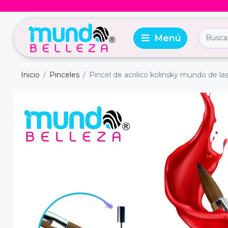
Inicio
Pinceles
Pincel de acrilico kolinsky mundo de la