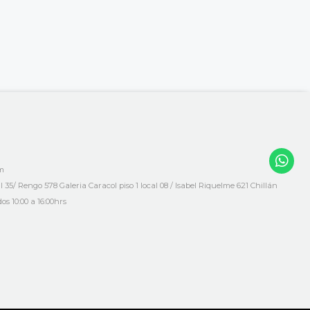
om
35/ Rengo 578 Galeria Caracol piso 1 local 08 / Isabel Riquelme 621 Chillán
os 10:00 a 16:00hrs