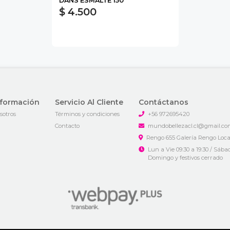
DANS ESMALTE 150
$ 4.500
nformación
Servicio Al Cliente
Contáctanos
sotros
Términos y condiciones
+56 972695420
Contacto
mundobellezacl.cl@gmail.c
Rengo 655 Galería Rengo Local 
Lun a Vie 09:30 a 19:30 / Sábad
Domingo y festivos cerrado