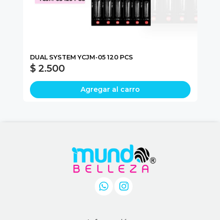
DUAL SYSTEM YCJM-05 120 PCS
NA
$ 2.500
$
Agregar al carro