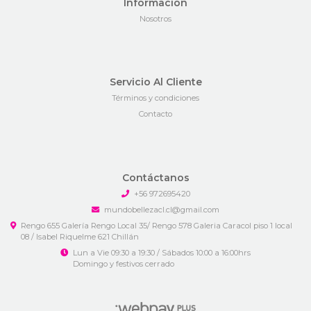
Información
Nosotros
Servicio Al Cliente
Términos y condiciones
Contacto
Contáctanos
+56 972695420
mundobellezacl.cl@gmail.com
Rengo 655 Galería Rengo Local 35/ Rengo 578 Galeria Caracol piso 1 local
08 / Isabel Riquelme 621 Chillán
Lun a Vie 09:30 a 19:30 / Sábados 10:00 a 16:00hrs
Domingo y festivos cerrado