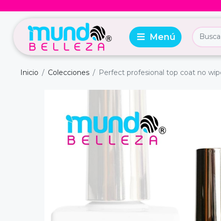
Inicio
Colecciones
Perfect profesional top coat no wip