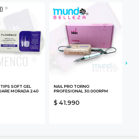
TIPS SOFT GEL
NAIL PRO TORNO
DAN
UARE MORADA 240
PROFESIONAL 30.000RPM
$ 41.990
$ 