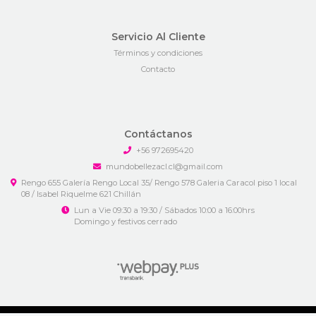
Servicio Al Cliente
Términos y condiciones
Contacto
Contáctanos
+56 972695420
mundobellezacl.cl@gmail.com
Rengo 655 Galería Rengo Local 35/ Rengo 578 Galeria Caracol piso 1 local
08 / Isabel Riquelme 621 Chillán
Lun a Vie 09:30 a 19:30 / Sábados 10:00 a 16:00hrs
Domingo y festivos cerrado