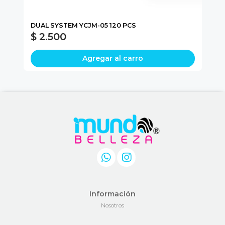
L
DUAL SYSTEM YCJM-05 120 PCS
NA
$ 2.500
$
Agregar al carro
Información
Nosotros