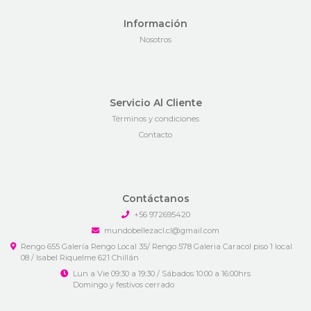
Información
Nosotros
Servicio Al Cliente
Términos y condiciones
Contacto
Contáctanos
+56 972695420
mundobellezacl.cl@gmail.com
Rengo 655 Galería Rengo Local 35/ Rengo 578 Galeria Caracol piso 1 local
08 / Isabel Riquelme 621 Chillán
Lun a Vie 09:30 a 19:30 / Sábados 10:00 a 16:00hrs
Domingo y festivos cerrado