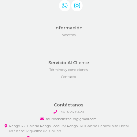
Información
Nosotros
Servicio Al Cliente
Términos y condiciones
Contacto
Contáctanos
+56 972695420
mundobellezacl.cl@gmail.com
Rengo 655 Galería Rengo Local 35/ Rengo 578 Galeria Caracol piso 1 local
08 / Isabel Riquelme 621 Chillán