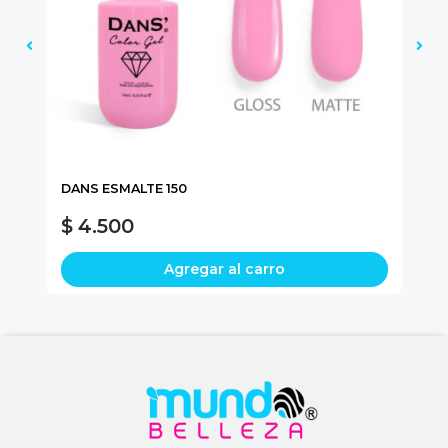
DANS ESMALTE 150
BO
$ 4.500
$
Agregar al carro