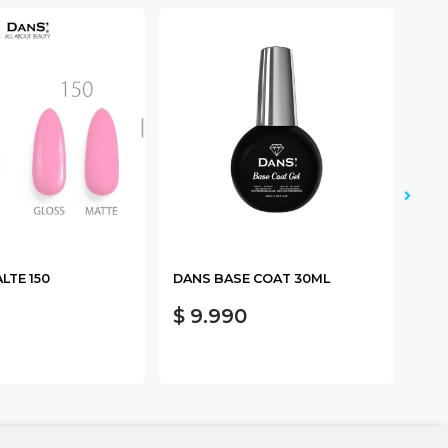
LTE 150
DANS BASE COAT 30ML
CH
100
$ 9.990
$ 