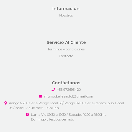
Información
Nosotros
Servicio Al Cliente
Términos y condiciones
Contacto
Contáctanos
+56 972695420
mundobellezacl.cl@gmail.com
Rengo 655 Galería Rengo Local 35/ Rengo 578 Galeria Caracol piso 1 local
08 / Isabel Riquelme 621 Chillán
Lun a Vie 09:30 a 19:30 / Sábados 10:00 a 16:00hrs
Domingo y festivos cerrado