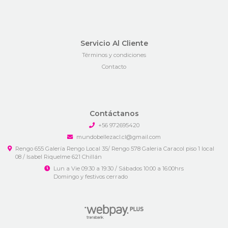
Servicio Al Cliente
Términos y condiciones
Contacto
Contáctanos
+56 972695420
mundobellezacl.cl@gmail.com
Rengo 655 Galería Rengo Local 35/ Rengo 578 Galeria Caracol piso 1 local
08 / Isabel Riquelme 621 Chillán
Lun a Vie 09:30 a 19:30 / Sábados 10:00 a 16:00hrs
Domingo y festivos cerrado