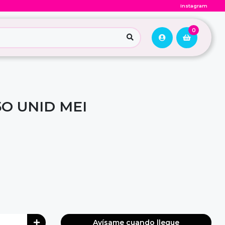
Instagram
0
5O UNID MEI
Avísame cuando llegue