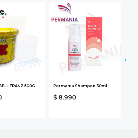
BELL FRANZ 500G
Permania Shampoo 30ml
Big
0
$ 8.990
$ 