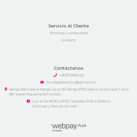
Servicio Al Cliente
Términos y condiciones
Contacto
Contáctanos
+56 972695420
mundobellezacl.cl@gmail.com
Rengo 655 Galería Rengo Local 35/ Rengo 578 Galeria Caracol piso 1 local
08 / Isabel Riquelme 621 Chillán
Lun a Vie 09:30 a 19:30 / Sábados 10:00 a 16:00hrs
Domingo y festivos cerrado