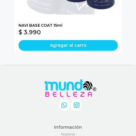
L
NAVI BASE COAT 15ml
TI
$ 3.990
$
Agregar al carro
Información
Nosotros