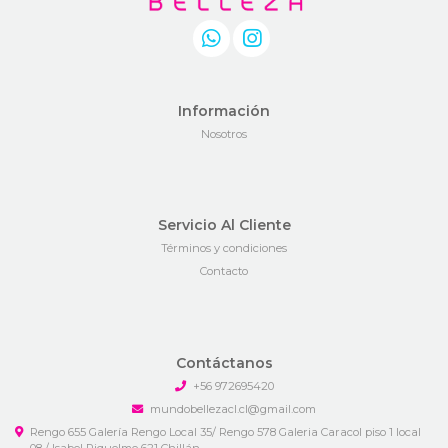
Información
Nosotros
Servicio Al Cliente
Términos y condiciones
Contacto
Contáctanos
+56 972695420
mundobellezacl.cl@gmail.com
Rengo 655 Galería Rengo Local 35/ Rengo 578 Galeria Caracol piso 1 local
08 / Isabel Riquelme 621 Chillán