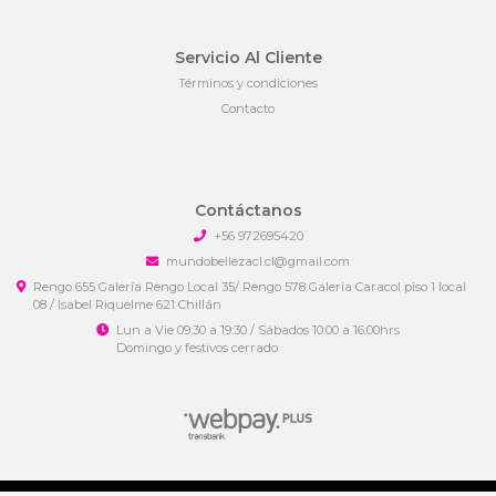
Servicio Al Cliente
Términos y condiciones
Contacto
Contáctanos
+56 972695420
mundobellezacl.cl@gmail.com
Rengo 655 Galería Rengo Local 35/ Rengo 578 Galeria Caracol piso 1 local
08 / Isabel Riquelme 621 Chillán
Lun a Vie 09:30 a 19:30 / Sábados 10:00 a 16:00hrs
Domingo y festivos cerrado