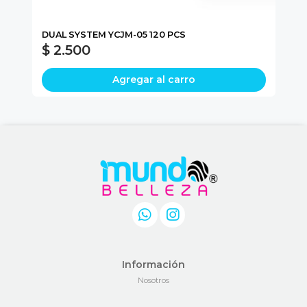
DUAL SYSTEM YCJM-05 120 PCS
NA
$ 2.500
$
Agregar al carro
Información
Nosotros