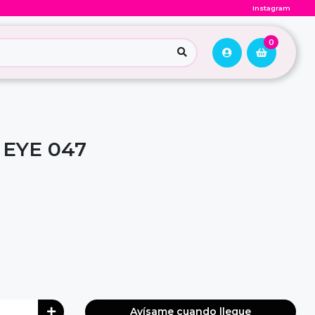
Instagram
0
 EYE 047
Avísame cuando llegue