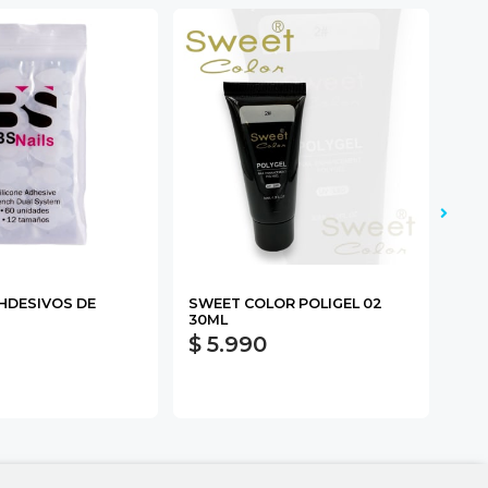
AHDESIVOS DE
SWEET COLOR POLIGEL 02
DAN
30ML
$ 5.990
$ 