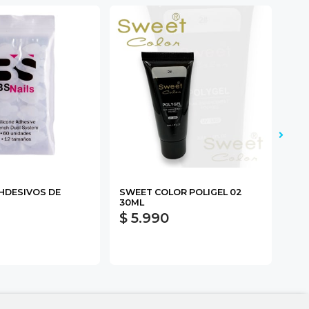
AHDESIVOS DE
SWEET COLOR POLIGEL 02
DAN
30ML
$ 5.990
$ 