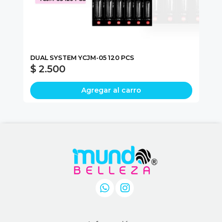
L
DUAL SYSTEM YCJM-05 120 PCS
NA
$ 2.500
$
Agregar al carro