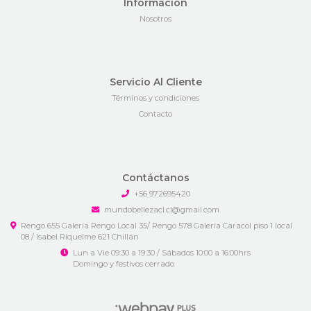
Información
Nosotros
Servicio Al Cliente
Términos y condiciones
Contacto
Contáctanos
+56 972695420
mundobellezacl.cl@gmail.com
Rengo 655 Galería Rengo Local 35/ Rengo 578 Galeria Caracol piso 1 local
08 / Isabel Riquelme 621 Chillán
Lun a Vie 09:30 a 19:30 / Sábados 10:00 a 16:00hrs
Domingo y festivos cerrado