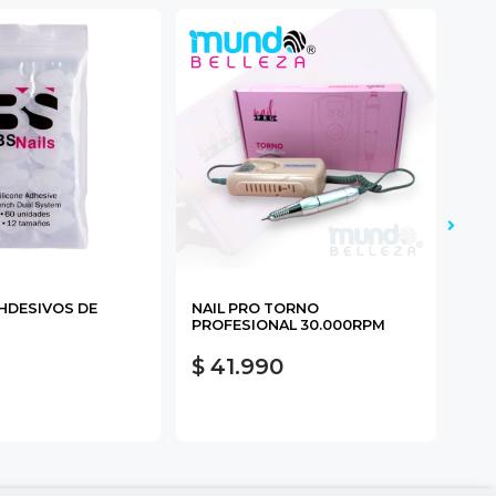
AHDESIVOS DE
NAIL PRO TORNO
DAN
PROFESIONAL 30.000RPM
$ 41.990
$ 