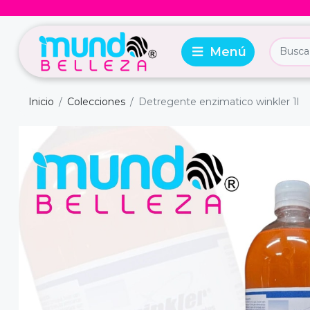
Inicio
Colecciones
Detregente enzimatico winkler 1l