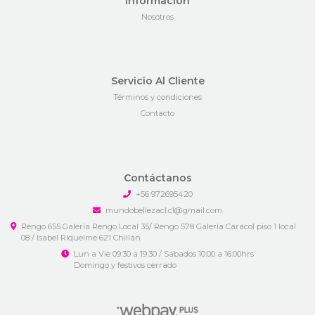
Información
Nosotros
Servicio Al Cliente
Términos y condiciones
Contacto
Contáctanos
+56 972695420
mundobellezacl.cl@gmail.com
Rengo 655 Galería Rengo Local 35/ Rengo 578 Galeria Caracol piso 1 local
08 / Isabel Riquelme 621 Chillán
Lun a Vie 09:30 a 19:30 / Sábados 10:00 a 16:00hrs
Domingo y festivos cerrado