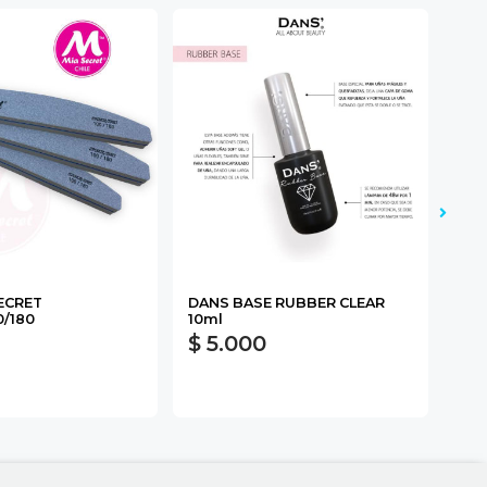
SECRET
DANS BASE RUBBER CLEAR
DAN
/180
10ml
$ 5.000
$ 