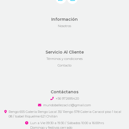
Información
Nosotros
Servicio Al Cliente
Términos y condiciones
Contacto
Contáctanos
+56 972695420
mundobellezacl.cl@gmail.com
Rengo 655 Galería Rengo Local 35/ Rengo 578 Galeria Caracol piso 1 local
08 / Isabel Riquelme 621 Chillán
Lun a Vie 09:30 a 19:30 / Sábados 10:00 a 16:00hrs
Domingo y festivos cerrado