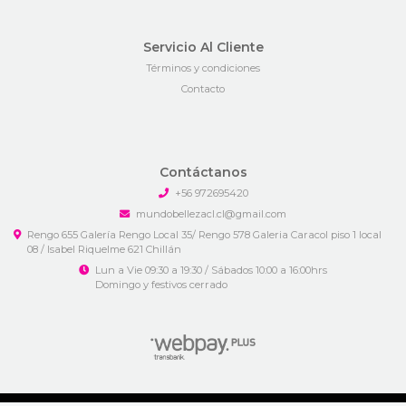
Servicio Al Cliente
Términos y condiciones
Contacto
Contáctanos
+56 972695420
mundobellezacl.cl@gmail.com
Rengo 655 Galería Rengo Local 35/ Rengo 578 Galeria Caracol piso 1 local
08 / Isabel Riquelme 621 Chillán
Lun a Vie 09:30 a 19:30 / Sábados 10:00 a 16:00hrs
Domingo y festivos cerrado