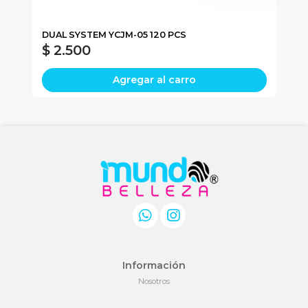
DUAL SYSTEM YCJM-05 120 PCS
NA
$ 2.500
$
Agregar al carro
Información
Nosotros