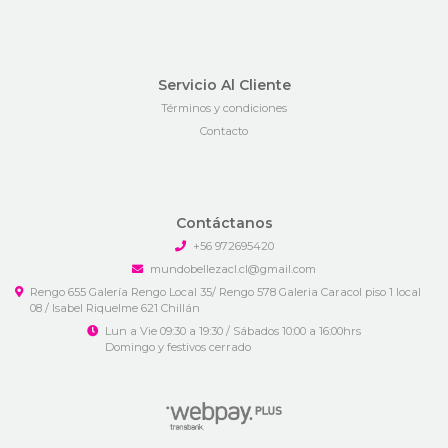
Servicio Al Cliente
Términos y condiciones
Contacto
Contáctanos
+56 972695420
mundobellezacl.cl@gmail.com
Rengo 655 Galería Rengo Local 35/ Rengo 578 Galeria Caracol piso 1 local
08 / Isabel Riquelme 621 Chillán
Lun a Vie 09:30 a 19:30 / Sábados 10:00 a 16:00hrs
Domingo y festivos cerrado