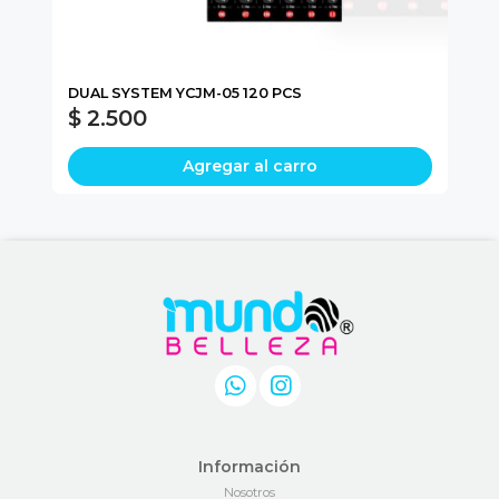
L
DUAL SYSTEM YCJM-05 120 PCS
NA
$ 2.500
$
Agregar al carro
Información
Nosotros