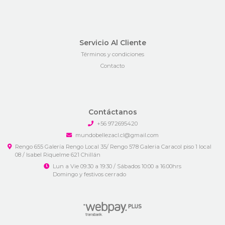
Servicio Al Cliente
Términos y condiciones
Contacto
Contáctanos
+56 972695420
mundobellezacl.cl@gmail.com
Rengo 655 Galería Rengo Local 35/ Rengo 578 Galeria Caracol piso 1 local
08 / Isabel Riquelme 621 Chillán
Lun a Vie 09:30 a 19:30 / Sábados 10:00 a 16:00hrs
Domingo y festivos cerrado