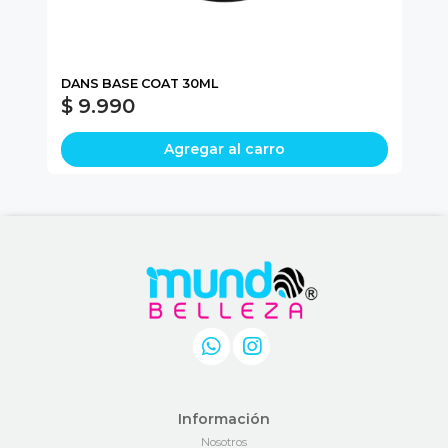
DANS BASE COAT 30ML
LI
$ 9.990
$
Agregar al carro
Información
Nosotros