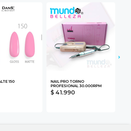
LTE 150
NAIL PRO TORNO
DAN
PROFESIONAL 30.000RPM
$ 41.990
$ 