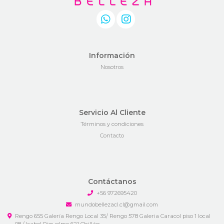
Información
Nosotros
Servicio Al Cliente
Términos y condiciones
Contacto
Contáctanos
+56 972695420
mundobellezacl.cl@gmail.com
Rengo 655 Galería Rengo Local 35/ Rengo 578 Galeria Caracol piso 1 local
08 / Isabel Riquelme 621 Chillán