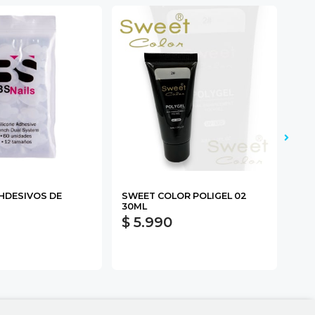
AHDESIVOS DE
SWEET COLOR POLIGEL 02
DAN
30ML
$ 5.990
$ 