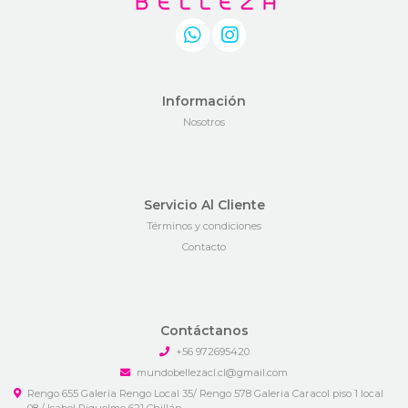
Información
Nosotros
Servicio Al Cliente
Términos y condiciones
Contacto
Contáctanos
+56 972695420
mundobellezacl.cl@gmail.com
Rengo 655 Galería Rengo Local 35/ Rengo 578 Galeria Caracol piso 1 local
08 / Isabel Riquelme 621 Chillán