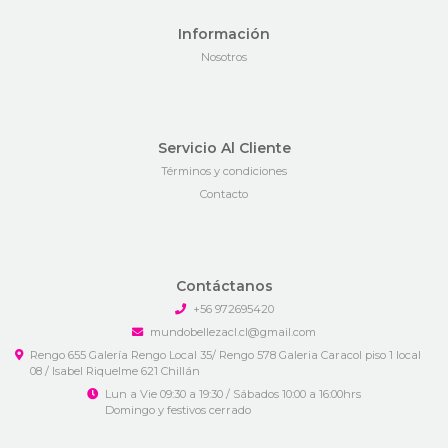
Información
Nosotros
Servicio Al Cliente
Términos y condiciones
Contacto
Contáctanos
+56 972695420
mundobellezacl.cl@gmail.com
Rengo 655 Galería Rengo Local 35/ Rengo 578 Galeria Caracol piso 1 local
08 / Isabel Riquelme 621 Chillán
Lun a Vie 09:30 a 19:30 / Sábados 10:00 a 16:00hrs
Domingo y festivos cerrado